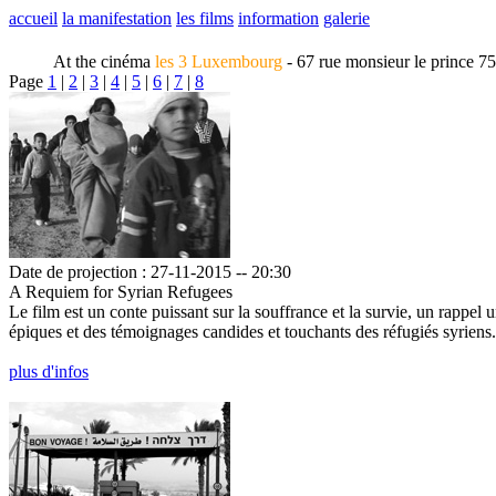
accueil
la manifestation
les films
information
galerie
At the cinéma
les 3 Luxembourg
- 67 rue monsieur le prince 7
Page
1
|
2
|
3
|
4
|
5
|
6
|
7
|
8
Date de projection : 27-11-2015 -- 20:30
A Requiem for Syrian Refugees
Le film est un conte puissant sur la souffrance et la survie, un rappel
épiques et des témoignages candides et touchants des réfugiés syriens.
plus d'infos