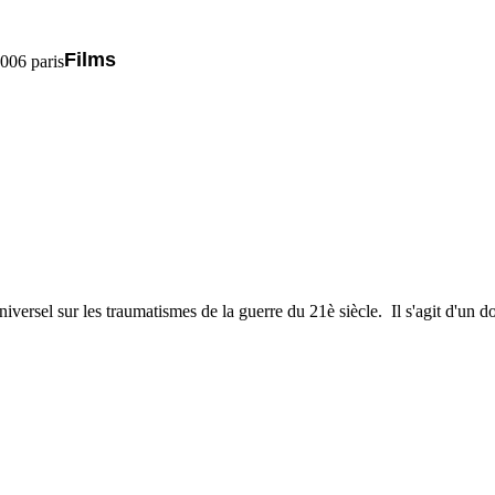
Films
5006 paris
 universel sur les traumatismes de la guerre du 21è siècle. Il s'agit d'u