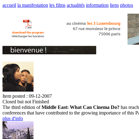
accueil
la manifestation
les films
actualités
information
liens
photos
Item posted : 09-12-2007
Closed but not Finished
The third edition of
Middle East: What Can Cinema Do?
has reache
conferences that have contributed to the growing importance of this Pa
plus d'info